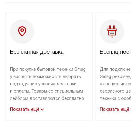
Бесплатная доставка
Бесплатное п
При покупке бытовой техники Smeg
Для подключени
у вас есть возможность выбрать
Smeg рекоменду
подходящие условия доставки
к специалистам 
и оплаты. Товары со специальным
сервисного цент
лейблом доставляются бесплатно
техника с особы
по Москве в пределах МКАД
подключается б
Показать ещё
Показать ещё
до подъезда. Доставка за пределы
коммуникациям. 
МКАД оплачивается
за пределы МКА
дополнительно. Товар, имеющий
взиматься допол
маркировку «в наличии», может
Готовые коммун