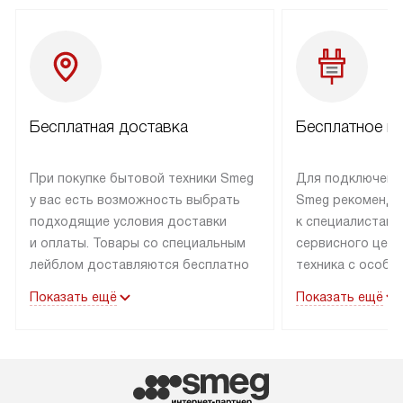
Бесплатная доставка
Бесплатное п
При покупке бытовой техники Smeg
Для подключени
у вас есть возможность выбрать
Smeg рекоменду
подходящие условия доставки
к специалистам 
и оплаты. Товары со специальным
сервисного цент
лейблом доставляются бесплатно
техника с особы
по Москве в пределах МКАД
подключается б
Показать ещё
Показать ещё
до подъезда. Доставка за пределы
коммуникациям. 
МКАД оплачивается
за пределы МКА
дополнительно. Товар, имеющий
взиматься допол
маркировку «в наличии», может
Готовые коммун
быть отправлен покупателю
предполагают н