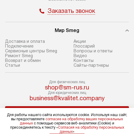
оформлении заказа.
Стандартный мо
Заказать звонок
В день, согласованный с вами,
в себя снятие уп
служба доставки привезет
и транспортиров
упакованный товар до подъезда.
при необходимо
Мир Smeg
Если вам необходимо доставить
отдельных часте
Доставка и оплата
Акции
покупку до двери вашей квартиры
устанавливается
Подключение
Глоссарий
Сервисные центры Smeg
Вопросы и ответы
или места установки, пожалуйста,
подготовленное
Ремонт Smeg
Видео
предварительно согласуйте это
по уровню и под
Возврат и обмен
Контакты
Статьи
Сайты-партнеры
с менеджером. За эту услугу будет
существующим к
взиматься дополнительная плата.
После этого пр
Обратите внимание на размеры
запуск и краткая
Для физических лиц
shop@sm-rus.ru
товара: например, если габариты
по использовани
Для юридических лиц
холодильника не позволяют
монтаж не включ
business@kvalitet.company
пронести его через дверной проем,
коммуникаций, 
сотрудники транспортной службы
материалы, уста
НАПИСАТЬ РУКОВОДСТВУ
Для работы нашего сайта используются cookie. Используя наш сайт,
не имеют права производить
и перевешивание
вы предоставляете
согласие на обработку ваших персональных
демонтаж дверцы, ручек или других
Профессиональ
данных
с помощью сервисов веб-аналитики (Cookie) и
Политика конфиденциальности
присоединяетесь к тексту «
Согласия на обработку персональных
выступающих элементов, так как
и регулярное об
данных
»
Условия продажи