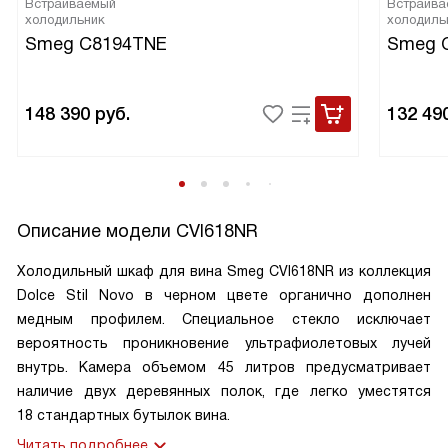
Встраиваемый
Встраива
холодильник
холодиль
Smeg C8194TNE
Smeg 
148 390
руб.
132 49
Описание модели
CVI618NR
Холодильный шкаф для вина Smeg CVI618NR из коллекция
Dolce Stil Novo в черном цвете органично дополнен
медным профилем. Специальное стекло исключает
вероятность проникновение ультрафиолетовых лучей
внутрь. Камера объемом 45 литров предусматривает
наличие двух деревянных полок, где легко уместятся
18 стандартных бутылок вина.
Читать подробнее