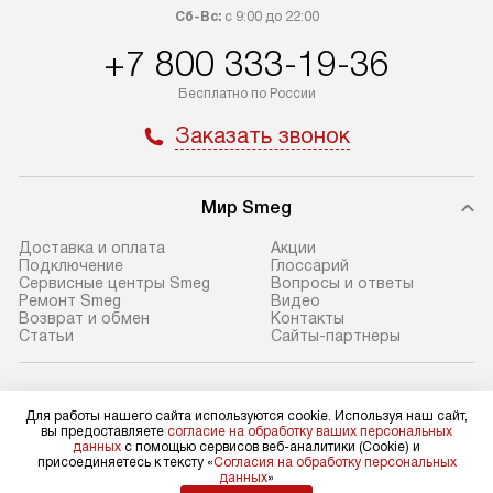
транспортные компании. После
от типа техники
Сб-Вс:
с 9:00 до 22:00
100% предоплаты мы бесплатно
дополнительных 
+7 800 333-19-36
доставляем заказ до офиса
определяется в 
транспортной компании в Москве.
с прайс-листом 
Бесплатно по России
Пожалуйста, уточняйте условия
доступным на са
Заказать звонок
доставки у менеджера при
«Подключение».
оформлении заказа.
Стандартный мо
Мир Smeg
В день, согласованный с вами,
в себя снятие уп
служба доставки привезет
и транспортиров
Доставка и оплата
Акции
упакованный товар до подъезда.
при необходимо
Подключение
Глоссарий
Сервисные центры Smeg
Вопросы и ответы
Если вам необходимо доставить
отдельных часте
Ремонт Smeg
Видео
покупку до двери вашей квартиры
устанавливается
Возврат и обмен
Контакты
Статьи
Сайты-партнеры
или места установки, пожалуйста,
подготовленное
предварительно согласуйте это
по уровню и под
с менеджером. За эту услугу будет
существующим к
Для физических лиц
shop@sm-rus.ru
Для работы нашего сайта используются cookie. Используя наш сайт,
взиматься дополнительная плата.
После этого пр
вы предоставляете
согласие на обработку ваших персональных
Для юридических лиц
данных
с помощью сервисов веб-аналитики (Cookie) и
Обратите внимание на размеры
запуск и краткая
business@kvalitet.company
присоединяетесь к тексту «
Согласия на обработку персональных
товара: например, если габариты
по использовани
данных
»