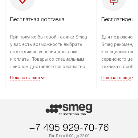
Бесплатная доставка
Бесплатное п
При покупке бытовой техники Smeg
Для подключени
у вас есть возможность выбрать
Smeg рекоменду
подходящие условия доставки
к специалистам 
и оплаты. Товары со специальным
сервисного цент
лейблом доставляются бесплатно
техника с особы
по Москве в пределах МКАД
подключается б
Показать ещё
Показать ещё
до подъезда. Доставка за пределы
коммуникациям. 
МКАД оплачивается
за пределы МКА
дополнительно. Товар, имеющий
взиматься допол
маркировку «в наличии», может
Готовые коммун
быть отправлен покупателю
предполагают н
в течение трех дней. Доставка
установленной р
+7 495 929-70-76
в Санкт-Петербург и другие
подключения к 
регионы осуществляется через
и канализации в
Пн-Пт:
с 8:00 до 22:00