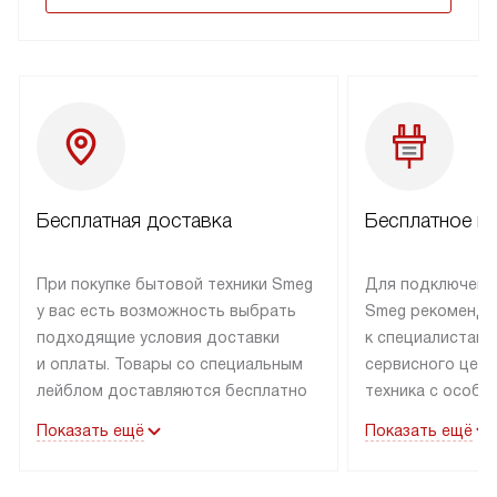
Бесплатная доставка
Бесплатное п
При покупке бытовой техники Smeg
Для подключени
у вас есть возможность выбрать
Smeg рекоменду
подходящие условия доставки
к специалистам 
и оплаты. Товары со специальным
сервисного цент
лейблом доставляются бесплатно
техника с особы
по Москве в пределах МКАД
подключается б
Показать ещё
Показать ещё
до подъезда. Доставка за пределы
коммуникациям. 
МКАД оплачивается
за пределы МКА