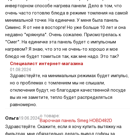
инверторном способе нагрева панели. Дело в том, что
очень часто готовлю блюда в режиме томления на самой
минимальной точке. На единичке. У меня была панель
Сименс. Я от нее в восторге! Но уже больше 10 лет и она
недавно "крякнула". Очень сожалею. Присмотрелась к
"Смег". На единичке эта панель будет с импульсным
нагревом? Я знаю, что это не очень-то хорошо и мое
блюдо не будет томиться так, как мне надо. Это так?
Специалист интернет-магазина
01.08.2024
Здравствуйте, на минимальных режимах будет импульс,
но о проблемах с томлением мы не слышали,
отключения будут, но благодаря качественной посуде
вы их не заметите, тепло будет распределяться
равномерно.
о товаре:
Ольга
19.06.2024
Варочная панель Smeg HOBD482D
Здравствуйте. Скажите, если я хочу купить вытяжку на
фильтрах, мне обязательно делать вывод гофры за