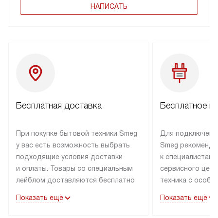
НАПИСАТЬ
Бесплатная доставка
Бесплатное п
При покупке бытовой техники Smeg
Для подключени
у вас есть возможность выбрать
Smeg рекоменду
подходящие условия доставки
к специалистам 
и оплаты. Товары со специальным
сервисного цент
лейблом доставляются бесплатно
техника с особы
по Москве в пределах МКАД
подключается б
Показать ещё
Показать ещё
до подъезда. Доставка за пределы
коммуникациям. 
МКАД оплачивается
за пределы МКА