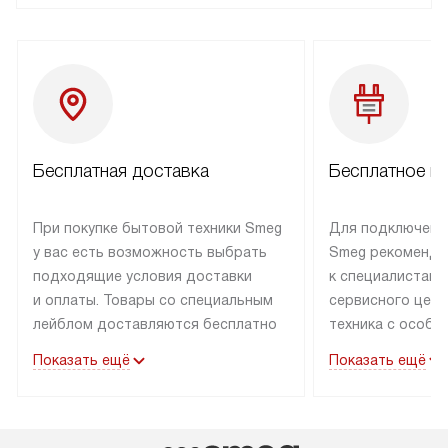
НАПИСАТЬ
Бесплатная доставка
Бесплатное п
При покупке бытовой техники Smeg
Для подключени
у вас есть возможность выбрать
Smeg рекоменду
подходящие условия доставки
к специалистам 
и оплаты. Товары со специальным
сервисного цент
лейблом доставляются бесплатно
техника с особы
по Москве в пределах МКАД
подключается б
Показать ещё
Показать ещё
до подъезда. Доставка за пределы
коммуникациям. 
МКАД оплачивается
за пределы МКА