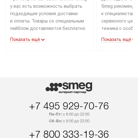
у вас есть возможность выбрать
Smeg рекоменду
подходящие условия доставки
к специалистам 
и оплаты. Товары со специальным
сервисного цент
лейблом доставляются бесплатно
техника с особы
по Москве в пределах МКАД
подключается б
Показать ещё
Показать ещё
до подъезда. Доставка за пределы
коммуникациям. 
МКАД оплачивается
за пределы МКА
дополнительно. Товар, имеющий
взиматься допол
маркировку «в наличии», может
Готовые коммун
быть отправлен покупателю
предполагают н
в течение трех дней. Доставка
установленной р
в Санкт-Петербург и другие
подключения к 
регионы осуществляется через
и канализации в
транспортные компании. После
от типа техники
+7 495 929-70-76
100% предоплаты мы бесплатно
дополнительных 
Пн-Пт:
с 8:00 до 22:00
доставляем заказ до офиса
определяется в 
Сб-Вс:
с 9:00 до 22:00
транспортной компании в Москве.
с прайс-листом 
+7 800 333-19-36
Пожалуйста, уточняйте условия
доступным на са