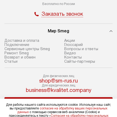
доставки у менеджера при
«Подключение».
Бесплатно по России
оформлении заказа.
Стандартный мо
Заказать звонок
В день, согласованный с вами,
в себя снятие уп
служба доставки привезет
и транспортиров
упакованный товар до подъезда.
при необходимо
Мир Smeg
Если вам необходимо доставить
отдельных часте
Доставка и оплата
Акции
покупку до двери вашей квартиры
устанавливается
Подключение
Глоссарий
Сервисные центры Smeg
Вопросы и ответы
или места установки, пожалуйста,
подготовленное
Ремонт Smeg
Видео
предварительно согласуйте это
по уровню и под
Возврат и обмен
Контакты
Статьи
Сайты-партнеры
с менеджером. За эту услугу будет
существующим к
взиматься дополнительная плата.
После этого пр
Обратите внимание на размеры
запуск и краткая
Для физических лиц
shop@sm-rus.ru
товара: например, если габариты
по использовани
Для юридических лиц
холодильника не позволяют
монтаж не включ
business@kvalitet.company
пронести его через дверной проем,
коммуникаций, 
сотрудники транспортной службы
материалы, уста
НАПИСАТЬ РУКОВОДСТВУ
Для работы нашего сайта используются cookie. Используя наш сайт,
не имеют права производить
и перевешивание
вы предоставляете
согласие на обработку ваших персональных
демонтаж дверцы, ручек или других
Профессиональ
данных
с помощью сервисов веб-аналитики (Cookie) и
Политика конфиденциальности
присоединяетесь к тексту «
Согласия на обработку персональных