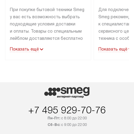
При покупке бытовой техники Smeg
Для подключени
у вас есть возможность выбрать
Smeg рекоменду
подходящие условия доставки
к специалистам 
и оплаты. Товары со специальным
сервисного цент
лейблом доставляются бесплатно
техника с особы
по Москве в пределах МКАД
подключается б
Показать ещё
Показать ещё
до подъезда. Доставка за пределы
коммуникациям. 
МКАД оплачивается
за пределы МКА
дополнительно. Товар, имеющий
взиматься допол
маркировку «в наличии», может
Готовые коммун
быть отправлен покупателю
предполагают н
в течение трех дней. Доставка
установленной р
в Санкт-Петербург и другие
подключения к 
регионы осуществляется через
и канализации в
+7 495 929-70-76
транспортные компании. После
от типа техники
100% предоплаты мы бесплатно
дополнительных 
Пн-Пт:
с 8:00 до 22:00
доставляем заказ до офиса
определяется в 
Сб-Вс:
с 9:00 до 22:00
транспортной компании в Москве.
с прайс-листом 