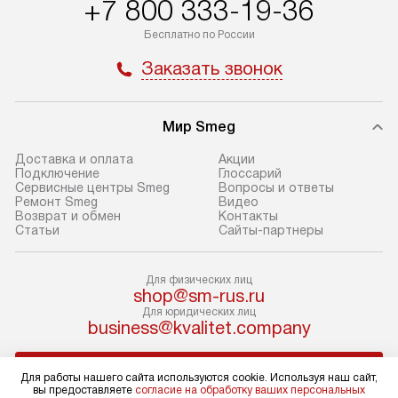
+7 800 333-19-36
Пожалуйста, уточняйте условия
доступным на са
Бесплатно по России
доставки у менеджера при
«Подключение».
оформлении заказа.
Заказать звонок
Стандартный мо
В день, согласованный с вами,
в себя снятие уп
служба доставки привезет
и транспортиров
Мир Smeg
упакованный товар до подъезда.
при необходимо
Если вам необходимо доставить
отдельных часте
Доставка и оплата
Акции
Подключение
Глоссарий
покупку до двери вашей квартиры
устанавливается
Сервисные центры Smeg
Вопросы и ответы
или места установки, пожалуйста,
подготовленное
Ремонт Smeg
Видео
Возврат и обмен
Контакты
предварительно согласуйте это
по уровню и под
Статьи
Сайты-партнеры
с менеджером. За эту услугу будет
существующим к
взиматься дополнительная плата.
После этого пр
Для физических лиц
Обратите внимание на размеры
запуск и краткая
shop@sm-rus.ru
товара: например, если габариты
по использовани
Для юридических лиц
business@kvalitet.company
холодильника не позволяют
монтаж не включ
пронести его через дверной проем,
коммуникаций, 
НАПИСАТЬ РУКОВОДСТВУ
сотрудники транспортной службы
материалы, уста
Для работы нашего сайта используются cookie. Используя наш сайт,
вы предоставляете
согласие на обработку ваших персональных
не имеют права производить
и перевешивание