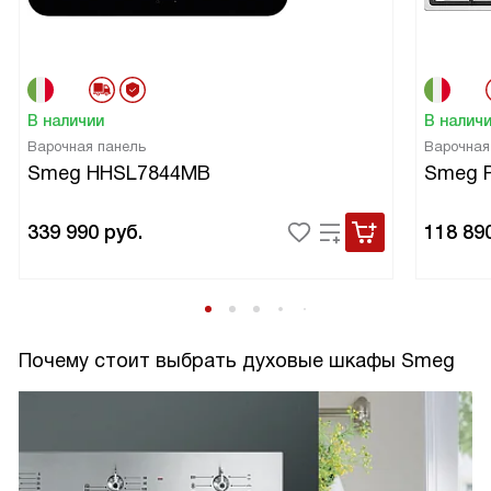
В наличии
В налич
Варочная панель
Варочная
Smeg HHSL7844MB
Smeg 
339 990
руб.
118 89
Почему стоит выбрать духовые шкафы Smeg