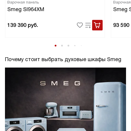
Варочная панель
Варочная
Smeg SI964XM
Smeg 
139 390
руб.
93 590
Почему стоит выбрать духовые шкафы Smeg