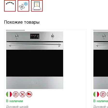
Похожие товары
В наличии
В налич
Духовой шкаф
Духовой