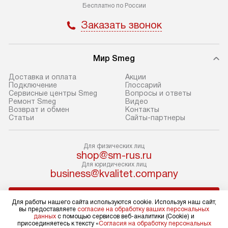
транспортной компании в Москве.
с прайс-листом 
Бесплатно по России
Пожалуйста, уточняйте условия
доступным на са
Заказать звонок
доставки у менеджера при
«Подключение».
оформлении заказа.
Стандартный мо
Мир Smeg
В день, согласованный с вами,
в себя снятие уп
служба доставки привезет
и транспортиров
Доставка и оплата
Акции
упакованный товар до подъезда.
при необходимо
Подключение
Глоссарий
Сервисные центры Smeg
Вопросы и ответы
Если вам необходимо доставить
отдельных часте
Ремонт Smeg
Видео
покупку до двери вашей квартиры
устанавливается
Возврат и обмен
Контакты
Статьи
Сайты-партнеры
или места установки, пожалуйста,
подготовленное
предварительно согласуйте это
по уровню и под
с менеджером. За эту услугу будет
существующим к
Для физических лиц
shop@sm-rus.ru
взиматься дополнительная плата.
После этого пр
Для юридических лиц
Обратите внимание на размеры
запуск и краткая
business@kvalitet.company
товара: например, если габариты
по использовани
холодильника не позволяют
монтаж не включ
НАПИСАТЬ РУКОВОДСТВУ
Для работы нашего сайта используются cookie. Используя наш сайт,
пронести его через дверной проем,
коммуникаций, 
вы предоставляете
согласие на обработку ваших персональных
данных
с помощью сервисов веб-аналитики (Cookie) и
сотрудники транспортной службы
материалы, уста
Политика конфиденциальности
присоединяетесь к тексту «
Согласия на обработку персональных