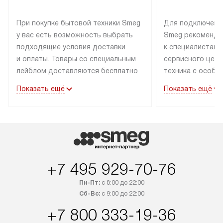
При покупке бытовой техники Smeg
Для подключени
у вас есть возможность выбрать
Smeg рекоменду
подходящие условия доставки
к специалистам 
и оплаты. Товары со специальным
сервисного цент
лейблом доставляются бесплатно
техника с особы
по Москве в пределах МКАД
подключается б
Показать ещё
Показать ещё
до подъезда. Доставка за пределы
коммуникациям. 
МКАД оплачивается
за пределы МКА
дополнительно. Товар, имеющий
взиматься допол
маркировку «в наличии», может
Готовые коммун
быть отправлен покупателю
предполагают н
в течение трех дней. Доставка
установленной р
+7 495 929-70-76
в Санкт-Петербург и другие
подключения к 
регионы осуществляется через
и канализации в
Пн-Пт:
с 8:00 до 22:00
транспортные компании. После
от типа техники
Сб-Вс:
с 9:00 до 22:00
100% предоплаты мы бесплатно
дополнительных 
+7 800 333-19-36
доставляем заказ до офиса
определяется в 