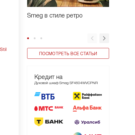
Smeg в стиле ретро
Духовы
Linea
Stil
ПОСМОТРЕТЬ ВСЕ СТАТЬИ
Кредит на
Духовой шкаф Smeg SF4604WVCPNR