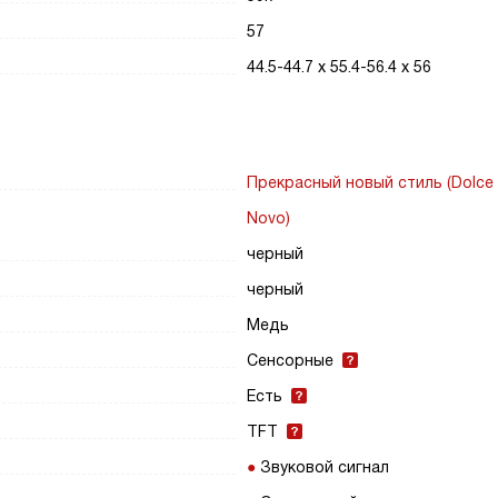
57
44.5-44.7 х 55.4-56.4 х 56
Прекрасный новый стиль (Dolce 
Novo)
черный
черный
Медь
Сенсорные
Есть
TFT
Звуковой сигнал