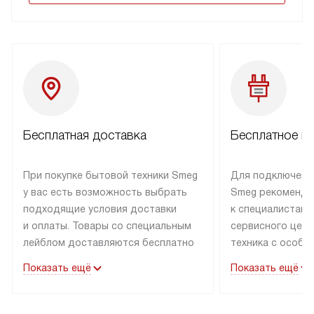
Бесплатная доставка
Бесплатное п
При покупке бытовой техники Smeg
Для подключени
у вас есть возможность выбрать
Smeg рекоменду
подходящие условия доставки
к специалистам 
и оплаты. Товары со специальным
сервисного цент
лейблом доставляются бесплатно
техника с особы
по Москве в пределах МКАД
подключается б
Показать ещё
Показать ещё
до подъезда. Доставка за пределы
коммуникациям. 
МКАД оплачивается
за пределы МКА
дополнительно. Товар, имеющий
взиматься допол