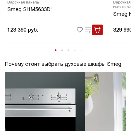
Варочная панель
Варочная
вытяжкой
Smeg SI1M5633D1
Smeg 
123 390
руб.
329 99
Почему стоит выбрать духовые шкафы Smeg