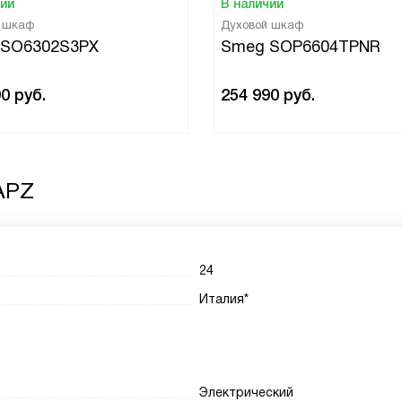
чии
В наличии
й шкаф
Духовой шкаф
 SO6302S3PX
Smeg SOP6604TPNR
90
руб.
254 990
руб.
APZ
24
Италия*
Электрический