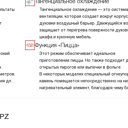
Тангенциальное охлаждение
ультаты
Тангенциальное охлаждение — это система
вентиляции, которая создает вокруг корпу
т
духовки воздушный барьер. Движущийся в
защищает от перегрева поверхности духов
шкафа и кухонную мебель.
Функция «Пицца»
сокий
Этот режим обеспечивает идеальное
приготовление пиццы. Но также подходит 
х
открытых пирогов или выпечки в фольге.
метров.
В некоторых моделях специальный огнеуп
ия для
камень помещается непосредственно на н
нагревательный элемент, благодаря чему 
готовится всего за несколько минут.
APZ