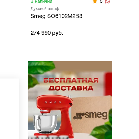
В наличии
5
(3)
В нали
Духовой шкаф
Духово
Smeg SO6102M2B3
Smeg
274 990
руб.
274 9