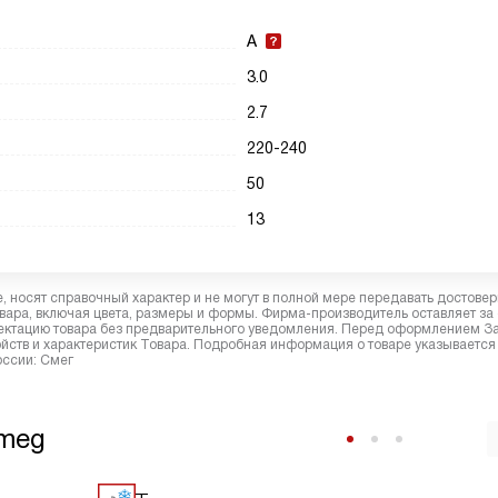
A
3.0
2.7
220-240
50
13
 носят справочный характер и не могут в полной мере передавать достове
вара, включая цвета, размеры и формы. Фирма-производитель оставляет за
лектацию товара без предварительного уведомления. Перед оформлением З
йств и характеристик Товара. Подробная информация о товаре указывается
оссии: Смег
Smeg