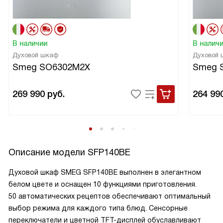
В наличии
В налич
Духовой шкаф
Духовой
Smeg SO6302M2X
Smeg 
269 990
руб.
264 99
Описание модели
SFP140BE
Духовой шкаф SMEG SFP140BE выполнен в элегантном
белом цвете и оснащен 10 функциями приготовления.
50 автоматических рецептов обеспечивают оптимальный
выбор режима для каждого типа блюд. Сенсорные
переключатели и цветной TFT-дисплей обуславливают