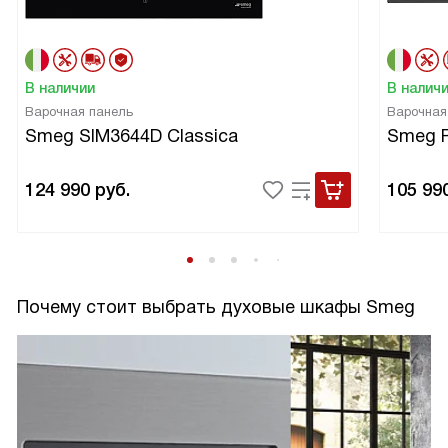
В наличии
В налич
Варочная панель
Варочная
Smeg SIM3644D Classica
Smeg 
124 990
руб.
105 99
Почему стоит выбрать духовые шкафы Smeg