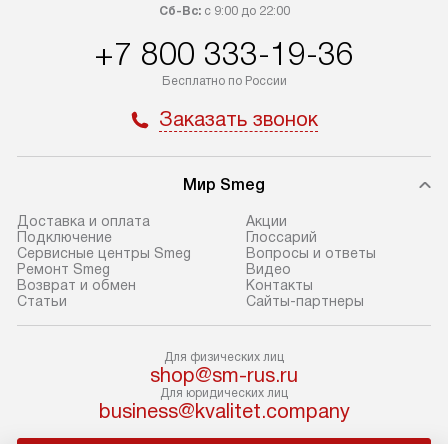
100% предоплаты мы бесплатно
дополнительных 
Сб-Вс:
с 9:00 до 22:00
доставляем заказ до офиса
определяется в 
+7 800 333-19-36
транспортной компании в Москве.
с прайс-листом 
Пожалуйста, уточняйте условия
доступным на са
Бесплатно по России
доставки у менеджера при
«Подключение».
Заказать звонок
оформлении заказа.
Стандартный мо
В день, согласованный с вами,
в себя снятие уп
Мир Smeg
служба доставки привезет
и транспортиров
упакованный товар до подъезда.
при необходимо
Доставка и оплата
Акции
Если вам необходимо доставить
отдельных часте
Подключение
Глоссарий
Сервисные центры Smeg
Вопросы и ответы
покупку до двери вашей квартиры
устанавливается
Ремонт Smeg
Видео
или места установки, пожалуйста,
подготовленное
Возврат и обмен
Контакты
Статьи
Сайты-партнеры
предварительно согласуйте это
по уровню и под
с менеджером. За эту услугу будет
существующим к
взиматься дополнительная плата.
После этого пр
Для физических лиц
shop@sm-rus.ru
Обратите внимание на размеры
запуск и краткая
Для юридических лиц
товара: например, если габариты
по использовани
business@kvalitet.company
холодильника не позволяют
монтаж не включ