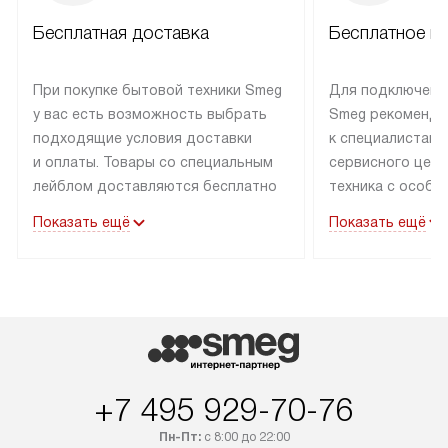
Бесплатная доставка
Бесплатное п
При покупке бытовой техники Smeg
Для подключени
у вас есть возможность выбрать
Smeg рекоменду
подходящие условия доставки
к специалистам 
и оплаты. Товары со специальным
сервисного цент
лейблом доставляются бесплатно
техника с особы
по Москве в пределах МКАД
подключается б
Показать ещё
Показать ещё
до подъезда. Доставка за пределы
коммуникациям. 
МКАД оплачивается
за пределы МКА
дополнительно. Товар, имеющий
взиматься допол
маркировку «в наличии», может
Готовые коммун
быть отправлен покупателю
предполагают н
в течение трех дней. Доставка
установленной р
в Санкт-Петербург и другие
подключения к 
+7 495 929-70-76
регионы осуществляется через
и канализации в
транспортные компании. После
от типа техники
Пн-Пт:
с 8:00 до 22:00