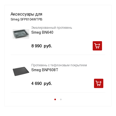
Аксессуары для
Smeg SFP6104WTPB
Эмалированный противень
Smeg BN640
8 990
руб.
Противень с тефлоновым покрытием
Smeg BNP608T
4 690
руб.