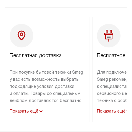
Бесплатная доставка
Бесплатное п
При покупке бытовой техники Smeg
Для подключени
у вас есть возможность выбрать
Smeg рекоменду
подходящие условия доставки
к специалистам 
и оплаты. Товары со специальным
сервисного цент
лейблом доставляются бесплатно
техника с особы
по Москве в пределах МКАД
подключается б
Показать ещё
Показать ещё
до подъезда. Доставка за пределы
коммуникациям. 
МКАД оплачивается
за пределы МКА
дополнительно. Товар, имеющий
взиматься допол