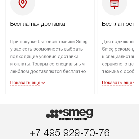
Бесплатная доставка
Бесплатное п
При покупке бытовой техники Smeg
Для подключени
у вас есть возможность выбрать
Smeg рекоменду
подходящие условия доставки
к специалистам 
и оплаты. Товары со специальным
сервисного цент
лейблом доставляются бесплатно
техника с особы
по Москве в пределах МКАД
подключается б
Показать ещё
Показать ещё
до подъезда. Доставка за пределы
коммуникациям. 
МКАД оплачивается
за пределы МКА
дополнительно. Товар, имеющий
взиматься допол
маркировку «в наличии», может
Готовые коммун
быть отправлен покупателю
предполагают н
в течение трех дней. Доставка
установленной р
+7 495 929-70-76
в Санкт-Петербург и другие
подключения к 
регионы осуществляется через
и канализации в