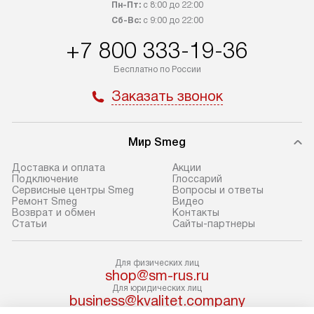
Пн-Пт:
с 8:00 до 22:00
транспортные компании. После
от типа техники
Сб-Вс:
с 9:00 до 22:00
100% предоплаты мы бесплатно
дополнительных 
+7 800 333-19-36
доставляем заказ до офиса
определяется в 
транспортной компании в Москве.
с прайс-листом 
Бесплатно по России
Пожалуйста, уточняйте условия
доступным на са
Заказать звонок
доставки у менеджера при
«Подключение».
оформлении заказа.
Стандартный мо
Мир Smeg
В день, согласованный с вами,
в себя снятие уп
служба доставки привезет
и транспортиров
Доставка и оплата
Акции
упакованный товар до подъезда.
при необходимо
Подключение
Глоссарий
Сервисные центры Smeg
Вопросы и ответы
Если вам необходимо доставить
отдельных часте
Ремонт Smeg
Видео
покупку до двери вашей квартиры
устанавливается
Возврат и обмен
Контакты
Статьи
Сайты-партнеры
или места установки, пожалуйста,
подготовленное
предварительно согласуйте это
по уровню и под
с менеджером. За эту услугу будет
существующим к
Для физических лиц
shop@sm-rus.ru
взиматься дополнительная плата.
После этого пр
Для юридических лиц
Обратите внимание на размеры
запуск и краткая
business@kvalitet.company
товара: например, если габариты
по использовани