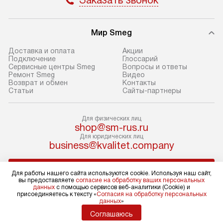
Заказать звонок
оформлении заказа.
Стандартный мо
В день, согласованный с вами,
в себя снятие уп
Мир Smeg
служба доставки привезет
и транспортиров
упакованный товар до подъезда.
при необходимо
Доставка и оплата
Акции
Подключение
Глоссарий
Если вам необходимо доставить
отдельных часте
Сервисные центры Smeg
Вопросы и ответы
покупку до двери вашей квартиры
устанавливается
Ремонт Smeg
Видео
Возврат и обмен
Контакты
или места установки, пожалуйста,
подготовленное
Статьи
Сайты-партнеры
предварительно согласуйте это
по уровню и под
с менеджером. За эту услугу будет
существующим к
Для физических лиц
взиматься дополнительная плата.
После этого пр
shop@sm-rus.ru
Обратите внимание на размеры
запуск и краткая
Для юридических лиц
business@kvalitet.company
товара: например, если габариты
по использовани
холодильника не позволяют
монтаж не включ
НАПИСАТЬ РУКОВОДСТВУ
пронести его через дверной проем,
коммуникаций, 
Для работы нашего сайта используются cookie. Используя наш сайт,
вы предоставляете
согласие на обработку ваших персональных
сотрудники транспортной службы
материалы, уста
данных
с помощью сервисов веб-аналитики (Cookie) и
не имеют права производить
и перевешивание
Политика конфиденциальности
присоединяетесь к тексту «
Согласия на обработку персональных
данных
»
Условия продажи
демонтаж дверцы, ручек или других
Профессиональ
Карта сайта
Соглашаюсь
выступающих элементов, так как
и регулярное об