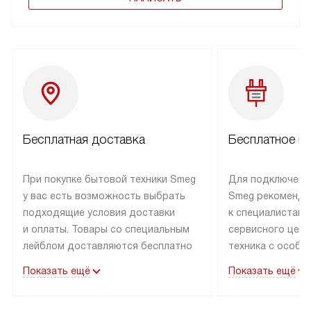
Бесплатная доставка
Бесплатное п
При покупке бытовой техники Smeg
Для подключени
у вас есть возможность выбрать
Smeg рекоменду
подходящие условия доставки
к специалистам 
и оплаты. Товары со специальным
сервисного цент
лейблом доставляются бесплатно
техника с особы
по Москве в пределах МКАД
подключается б
Показать ещё
Показать ещё
до подъезда. Доставка за пределы
коммуникациям. 
МКАД оплачивается
за пределы МКА