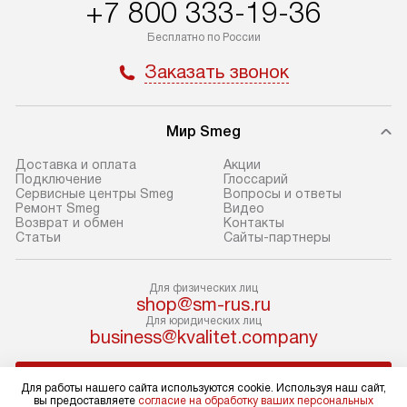
+7 800 333-19-36
транспортной компании в Москве.
с прайс-листом 
Пожалуйста, уточняйте условия
доступным на са
Бесплатно по России
доставки у менеджера при
«Подключение».
Заказать звонок
оформлении заказа.
Стандартный мо
В день, согласованный с вами,
в себя снятие уп
служба доставки привезет
и транспортиров
Мир Smeg
упакованный товар до подъезда.
при необходимо
Доставка и оплата
Акции
Если вам необходимо доставить
отдельных часте
Подключение
Глоссарий
Сервисные центры Smeg
Вопросы и ответы
покупку до двери вашей квартиры
устанавливается
Ремонт Smeg
Видео
или места установки, пожалуйста,
подготовленное
Возврат и обмен
Контакты
Статьи
Сайты-партнеры
предварительно согласуйте это
по уровню и под
с менеджером. За эту услугу будет
существующим к
взиматься дополнительная плата.
После этого пр
Для физических лиц
shop@sm-rus.ru
Обратите внимание на размеры
запуск и краткая
Для юридических лиц
товара: например, если габариты
по использовани
business@kvalitet.company
холодильника не позволяют
монтаж не включ
пронести его через дверной проем,
коммуникаций, 
НАПИСАТЬ РУКОВОДСТВУ
Для работы нашего сайта используются cookie. Используя наш сайт,
сотрудники транспортной службы
материалы, уста
вы предоставляете
согласие на обработку ваших персональных