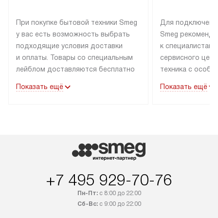
При покупке бытовой техники Smeg
Для подключени
у вас есть возможность выбрать
Smeg рекоменду
подходящие условия доставки
к специалистам 
и оплаты. Товары со специальным
сервисного цент
лейблом доставляются бесплатно
техника с особы
по Москве в пределах МКАД
подключается б
Показать ещё
Показать ещё
до подъезда. Доставка за пределы
коммуникациям. 
МКАД оплачивается
за пределы МКА
дополнительно. Товар, имеющий
взиматься допол
маркировку «в наличии», может
Готовые коммун
быть отправлен покупателю
предполагают н
в течение трех дней. Доставка
установленной р
в Санкт-Петербург и другие
подключения к 
регионы осуществляется через
и канализации в
+7 495 929-70-76
транспортные компании. После
от типа техники
Пн-Пт:
с 8:00 до 22:00
100% предоплаты мы бесплатно
дополнительных 
Сб-Вс:
с 9:00 до 22:00
доставляем заказ до офиса
определяется в 