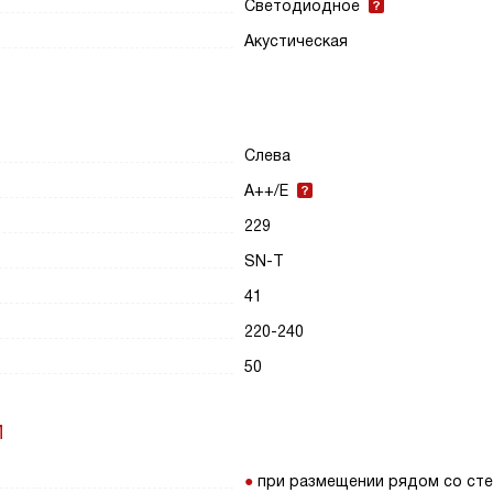
Светодиодное
Акустическая
Слева
A++/E
229
SN-T
41
220-240
50
И
при размещении рядом со ст