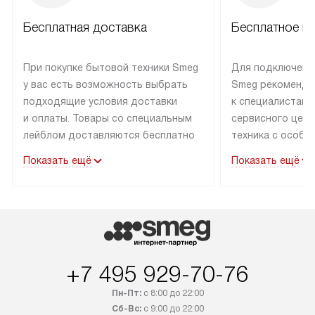
Бесплатная доставка
Бесплатное п
При покупке бытовой техники Smeg
Для подключени
у вас есть возможность выбрать
Smeg рекоменду
подходящие условия доставки
к специалистам 
и оплаты. Товары со специальным
сервисного цент
лейблом доставляются бесплатно
техника с особы
по Москве в пределах МКАД
подключается б
Показать ещё
Показать ещё
до подъезда. Доставка за пределы
коммуникациям. 
МКАД оплачивается
за пределы МКА
дополнительно. Товар, имеющий
взиматься допол
маркировку «в наличии», может
Готовые коммун
быть отправлен покупателю
предполагают н
в течение трех дней. Доставка
установленной р
+7 495 929-70-76
в Санкт-Петербург и другие
подключения к 
регионы осуществляется через
и канализации в
Пн-Пт:
с 8:00 до 22:00
транспортные компании. После
от типа техники
Сб-Вс:
с 9:00 до 22:00