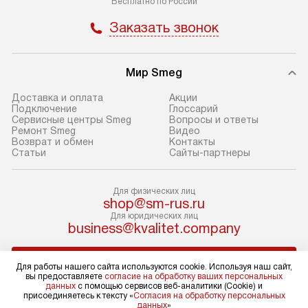
Бесплатно по России
В день, согласованный с вами,
в себя снятие уп
Заказать звонок
служба доставки привезет
и транспортиров
упакованный товар до подъезда.
при необходимо
Если вам необходимо доставить
отдельных часте
Мир Smeg
покупку до двери вашей квартиры
устанавливается
или места установки, пожалуйста,
подготовленное
Доставка и оплата
Акции
Подключение
Глоссарий
предварительно согласуйте это
по уровню и под
Сервисные центры Smeg
Вопросы и ответы
с менеджером. За эту услугу будет
существующим к
Ремонт Smeg
Видео
Возврат и обмен
Контакты
взиматься дополнительная плата.
После этого пр
Статьи
Сайты-партнеры
Обратите внимание на размеры
запуск и краткая
товара: например, если габариты
по использовани
холодильника не позволяют
монтаж не включ
Для физических лиц
shop@sm-rus.ru
пронести его через дверной проем,
коммуникаций, 
Для юридических лиц
сотрудники транспортной службы
материалы, уста
business@kvalitet.company
не имеют права производить
и перевешивание
демонтаж дверцы, ручек или других
Профессиональ
НАПИСАТЬ РУКОВОДСТВУ
Для работы нашего сайта используются cookie. Используя наш сайт,
выступающих элементов, так как
и регулярное об
вы предоставляете
согласие на обработку ваших персональных
данных
с помощью сервисов веб-аналитики (Cookie) и
это может повлечь отказ в ремонте
помогают избеж
Политика конфиденциальности
присоединяетесь к тексту «
Согласия на обработку персональных
данных
»
по гарантии в будущем.
проблем и обес