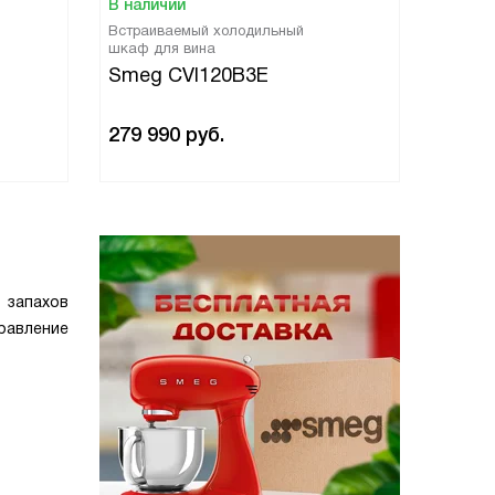
В наличии
В нали
Встраиваемый холодильный
Встраи
шкаф для вина
шкаф д
Smeg CVI120B3E
Smeg
279 990
руб.
279 9
запахов
правление