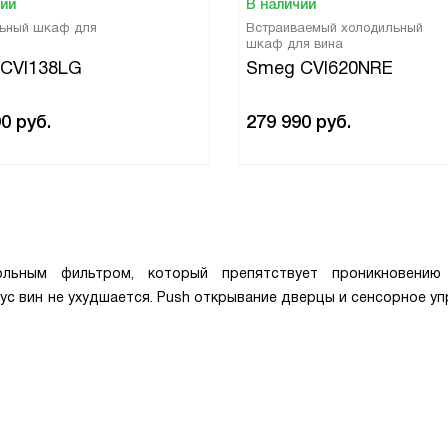
чии
В наличии
ьный шкаф для
Встраиваемый холодильный
шкаф для вина
CVI138LG
Smeg CVI620NRE
90
руб.
279 990
руб.
ьным фильтром, который препятствует проникновению 
ус вин не ухудшается. Push открывание дверцы и сенсорное у