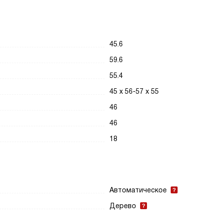
45.6
59.6
55.4
45 х 56-57 х 55
46
46
18
Автоматическое
Дерево