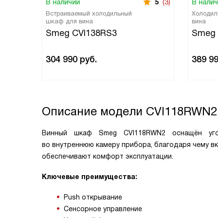
В наличии
5
(3)
В нали
Встраиваемый холодильный
Холодил
шкаф для вина
вина
Smeg CVI138RS3
Smeg 
304 990
руб.
389 9
Описание модели
CVI118RWN2
Винный шкаф Smeg CVI118RWN2 оснащён угол
во внутреннюю камеру прибора, благодаря чему вк
обеспечивают комфорт эксплуатации.
Ключевые преимущества:
Push открывание
Сенсорное управление