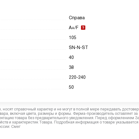
Справа
A+/F
105
SN-N-ST
40
38
220-240
50
 носят справочный характер и не могут в полной мере передавать достове
вара, включая цвета, размеры и формы. Фирма-производитель оставляет за
лектацию товара без предварительного уведомления. Перед оформлением З
йств и характеристик Товара. Подробная информация о товаре указывается
оссии: Смег