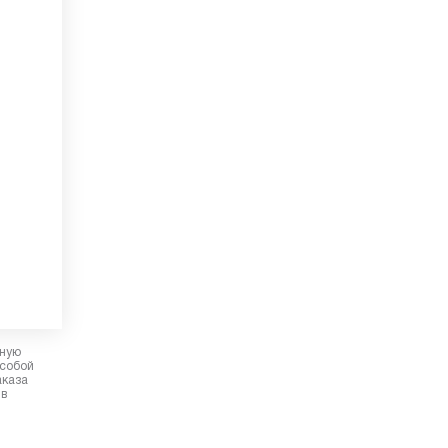
рную
 собой
аказа
 в