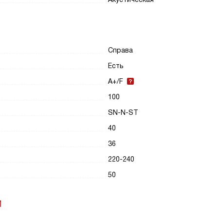
Справа
Есть
A+/F
100
SN-N-ST
40
36
220-240
50
И