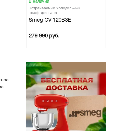
В наличии
В нали
Встраиваемый холодильный
Встраи
шкаф для вина
шкаф д
Smeg CVI120B3E
Smeg
279 990
руб.
279 9
тное
е.