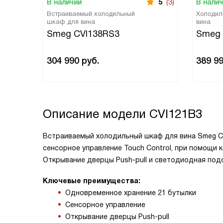
В наличии
5
(3)
В нали
Встраиваемый холодильный
Холодил
шкаф для вина
вина
Smeg CVI138RS3
Smeg 
304 990
руб.
389 9
Описание модели
CVI121B3
Встраиваемый холодильный шкаф для вина Smeg CV
сенсорное управление Touch Control, при помощи
Открывание дверцы Push-pull и светодиодная под
Ключевые преимущества:
Одновременное хранение 21 бутылки
Сенсорное управление
Открывание дверцы Push-pull