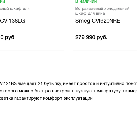
чии
В наличии
ьный шкаф для
Встраиваемый холодильный
шкаф для вина
CVI138LG
Smeg CVI620NRE
90
руб.
279 990
руб.
I121B3 вмещает 21 бутылку, имеет простое и интуитивно поня
 которого можно быстро настроить нужную температуру в камер
светка гарантируют комфорт эксплуатации.