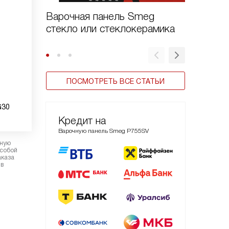
Варочная панель Smeg
Газовы
стекло или стеклокерамика
Smeg се
ПОСМОТРЕТЬ ВСЕ СТАТЬИ
G30
Кредит на
Варочную панель Smeg P755SV
рную
 собой
аказа
 в