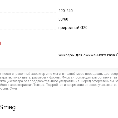
220-240
50/60
природный G20
И
жиклеры для сжиженного газа 
 носят справочный характер и не могут в полной мере передавать достове
вара, включая цвета, размеры и формы. Фирма-производитель оставляет за
лектацию товара без предварительного уведомления. Перед оформлением З
йств и характеристик Товара. Подробная информация о товаре указывается
оссии: Смег
 Smeg