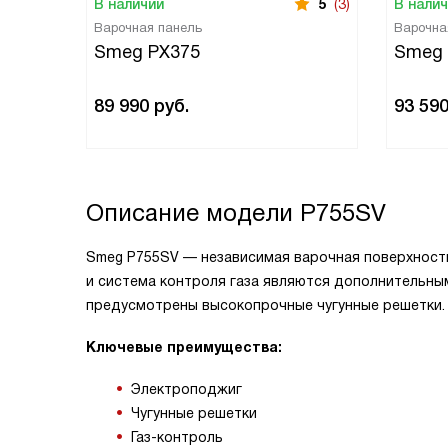
В наличии
5
(3)
В нали
Варочная панель
Варочна
Smeg PX375
Smeg
89 990
руб.
93 59
Описание модели
P755SV
Smeg P755SV — независимая варочная поверхност
и система контроля газа являются дополнительн
предусмотрены высокопрочные чугунные решетки.
Ключевые преимущества:
Электроподжиг
Чугунные решетки
Газ-контроль