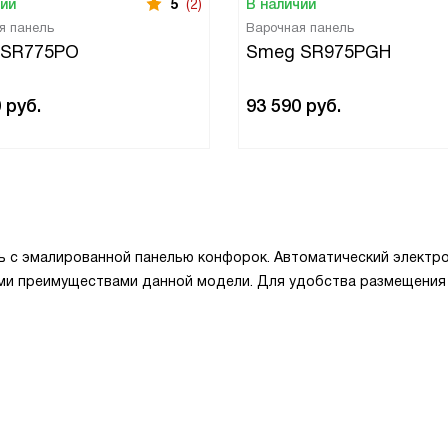
чии
5
(2)
В наличии
я панель
Варочная панель
 SR775PO
Smeg SR975PGH
0
руб.
93 590
руб.
ь с эмалированной панелью конфорок. Автоматический электр
ыми преимуществами данной модели. Для удобства размещения