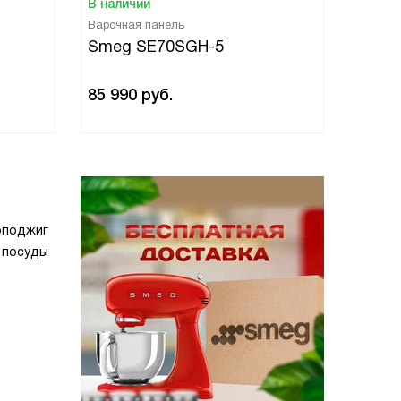
В наличии
В нали
Варочная панель
Варочн
Smeg SE70SGH-5
Smeg
85 990
руб.
65 99
оподжиг
 посуды