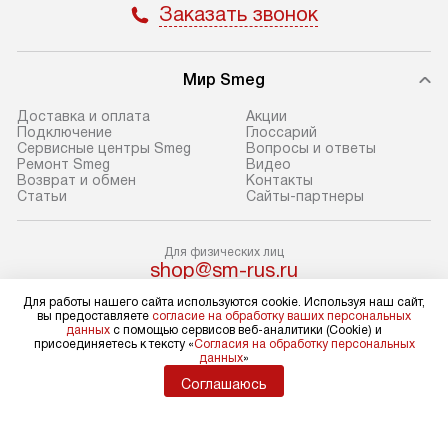
Заказать звонок
доставки у менеджера при
«Подключение».
оформлении заказа.
Стандартный мо
Мир Smeg
В день, согласованный с вами,
в себя снятие уп
служба доставки привезет
и транспортиров
Доставка и оплата
Акции
упакованный товар до подъезда.
при необходимо
Подключение
Глоссарий
Сервисные центры Smeg
Вопросы и ответы
Если вам необходимо доставить
отдельных часте
Ремонт Smeg
Видео
покупку до двери вашей квартиры
устанавливается
Возврат и обмен
Контакты
Статьи
Сайты-партнеры
или места установки, пожалуйста,
подготовленное
предварительно согласуйте это
по уровню и под
с менеджером. За эту услугу будет
существующим к
Для физических лиц
shop@sm-rus.ru
взиматься дополнительная плата.
После этого пр
Для юридических лиц
Обратите внимание на размеры
запуск и краткая
Для работы нашего сайта используются cookie. Используя наш сайт,
business@kvalitet.company
вы предоставляете
согласие на обработку ваших персональных
товара: например, если габариты
по использовани
данных
с помощью сервисов веб-аналитики (Cookie) и
присоединяетесь к тексту «
Согласия на обработку персональных
холодильника не позволяют
монтаж не включ
НАПИСАТЬ РУКОВОДСТВУ
данных
»
пронести его через дверной проем,
коммуникаций, 
Соглашаюсь
сотрудники транспортной службы
материалы, уста
Политика конфиденциальности
не имеют права производить
и перевешивание
Условия продажи
демонтаж дверцы, ручек или других
Карта сайта
Профессиональ