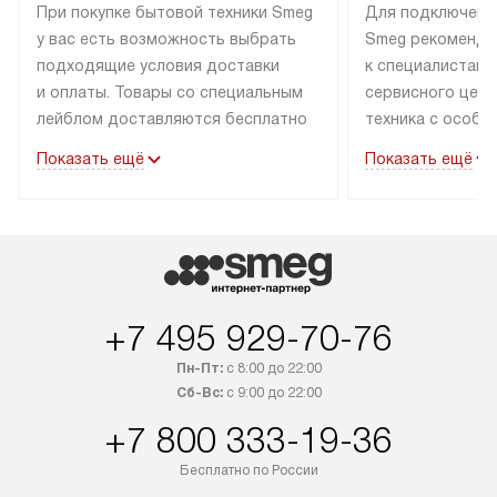
При покупке бытовой техники Smeg
Для подключени
у вас есть возможность выбрать
Smeg рекоменду
подходящие условия доставки
к специалистам 
и оплаты. Товары со специальным
сервисного цент
лейблом доставляются бесплатно
техника с особы
по Москве в пределах МКАД
подключается б
Показать ещё
Показать ещё
до подъезда. Доставка за пределы
коммуникациям. 
МКАД оплачивается
за пределы МКА
дополнительно. Товар, имеющий
взиматься допол
маркировку «в наличии», может
Готовые коммун
быть отправлен покупателю
предполагают н
в течение трех дней. Доставка
установленной р
+7 495 929-70-76
в Санкт-Петербург и другие
подключения к 
регионы осуществляется через
и канализации в
Пн-Пт:
с 8:00 до 22:00
транспортные компании. После
от типа техники
Сб-Вс:
с 9:00 до 22:00
100% предоплаты мы бесплатно
дополнительных 
+7 800 333-19-36
доставляем заказ до офиса
определяется в 
транспортной компании в Москве.
с прайс-листом 
Бесплатно по России
Пожалуйста, уточняйте условия
доступным на са