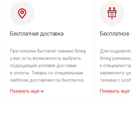
Бесплатная доставка
Бесплатное п
При покупке бытовой техники Smeg
Для подключени
у вас есть возможность выбрать
Smeg рекоменду
подходящие условия доставки
к специалистам 
и оплаты. Товары со специальным
сервисного цент
лейблом доставляются бесплатно
техника с особы
по Москве в пределах МКАД
подключается б
Показать ещё
Показать ещё
до подъезда. Доставка за пределы
коммуникациям. 
МКАД оплачивается
за пределы МКА
дополнительно. Товар, имеющий
взиматься допол
маркировку «в наличии», может
Готовые коммун
быть отправлен покупателю
предполагают н
в течение трех дней. Доставка
установленной р