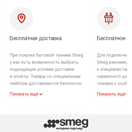
Бесплатная доставка
Бесплатное п
При покупке бытовой техники Smeg
Для подключени
у вас есть возможность выбрать
Smeg рекоменду
подходящие условия доставки
к специалистам 
и оплаты. Товары со специальным
сервисного цент
лейблом доставляются бесплатно
техника с особы
по Москве в пределах МКАД
подключается б
Показать ещё
Показать ещё
до подъезда. Доставка за пределы
коммуникациям. 
МКАД оплачивается
за пределы МКА
дополнительно. Товар, имеющий
взиматься допол
маркировку «в наличии», может
Готовые коммун
быть отправлен покупателю
предполагают н