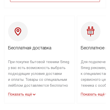
Бесплатная доставка
Бесплатное п
При покупке бытовой техники Smeg
Для подключени
у вас есть возможность выбрать
Smeg рекоменду
подходящие условия доставки
к специалистам 
и оплаты. Товары со специальным
сервисного цент
лейблом доставляются бесплатно
техника с особы
по Москве в пределах МКАД
подключается б
Показать ещё
Показать ещё
до подъезда. Доставка за пределы
коммуникациям. 
МКАД оплачивается
за пределы МКА
дополнительно. Товар, имеющий
взиматься допол