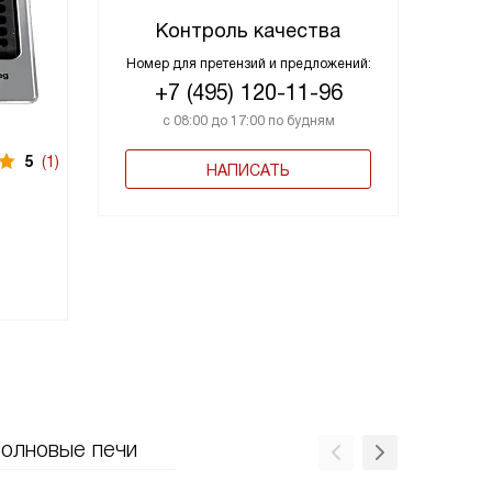
Контроль качества
Номер для претензий и предложений:
+7 (495) 120-11-96
с 08:00 до 17:00 по будням
5
(1)
В наличии
В нали
НАПИСАТЬ
Варочная панель
Варочн
Smeg SIM3644N
Smeg
129 990
руб.
42 59
олновые печи
Кофемашины
Подогревате