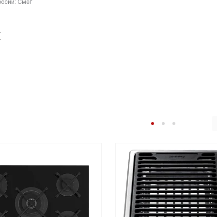
оссии: Смег
X