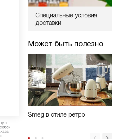
Специальные условия
доставки
Может быть полезно
Smeg в стиле ретро
Духовы
Linea
рную
 собой
аказа
 в