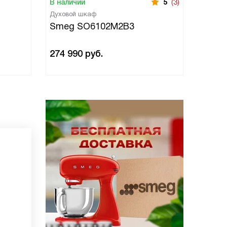
В наличии
5
(3)
В нали
Духовой шкаф
Духово
Smeg SO6102M2B3
Smeg
274 990
руб.
274 9