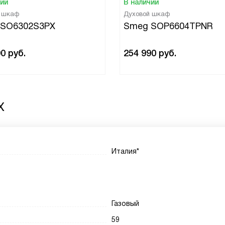
чии
В наличии
й шкаф
Духовой шкаф
 SO6302S3PX
Smeg SOP6604TPNR
90
руб.
254 990
руб.
X
Италия*
Газовый
59