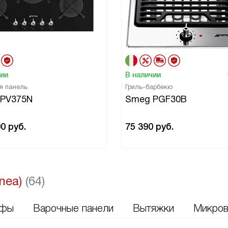
чии
В наличии
я панель
Гриль-барбекю
PV375N
Smeg PGF30B
90
руб.
75 390
руб.
inea)
(64)
афы
Варочные панели
Вытяжки
Микров