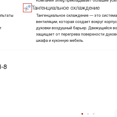
Компания Smeg прикладывает большие уси
того, чтобы сделать технику экономичной и
Тангенциальное охлаждение
эффективной.
ультаты
Тангенциальное охлаждение — это система
вентиляции, которая создает вокруг корпу
т
духовки воздушный барьер. Движущийся в
защищает от перегрева поверхности духов
шкафа и кухонную мебель.
-8