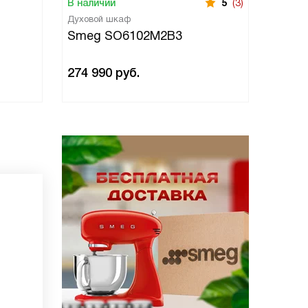
В наличии
5
(3)
В нали
Духовой шкаф
Духово
Smeg SO6102M2B3
Smeg
274 990
руб.
274 9