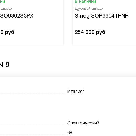
чии
В наличии
й шкаф
Духовой шкаф
 SO6302S3PX
Smeg SOP6604TPNR
90
руб.
254 990
руб.
N 8
Италия*
Электрический
68