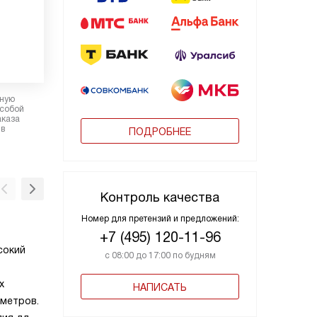
рную
 собой
аказа
 в
ПОДРОБНЕЕ
Контроль качества
Номер для претензий и предложений:
Электронный контроль температур
+7 (495) 120-11-96
сокий
Электронный контроль позволяет поддер
с 08:00 до 17:00 по будням
температуру в духовки с точностью до 2-3°
х
очень важно при приготовлении сложных и
НАПИСАТЬ
аметров.
чувствительных к перепадам блюд, наприм