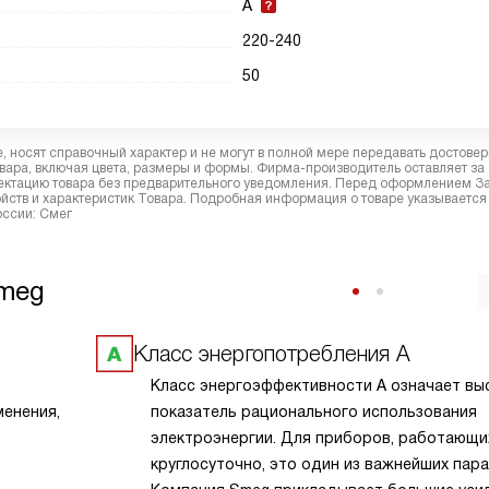
A
220-240
50
 носят справочный характер и не могут в полной мере передавать достове
вара, включая цвета, размеры и формы. Фирма-производитель оставляет за
лектацию товара без предварительного уведомления. Перед оформлением З
йств и характеристик Товара. Подробная информация о товаре указывается
оссии: Смег
Smeg
Класс энергопотребления А
Класс энергоэффективности А означает вы
менения,
показатель рационального использования
электроэнергии. Для приборов, работающи
круглосуточно, это один из важнейших пар