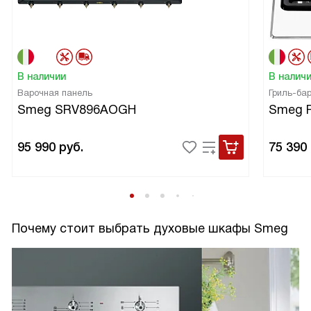
В наличии
В налич
Варочная панель
Гриль-ба
Smeg SRV896AOGH
Smeg 
95 990
руб.
75 390
Почему стоит выбрать духовые шкафы Smeg