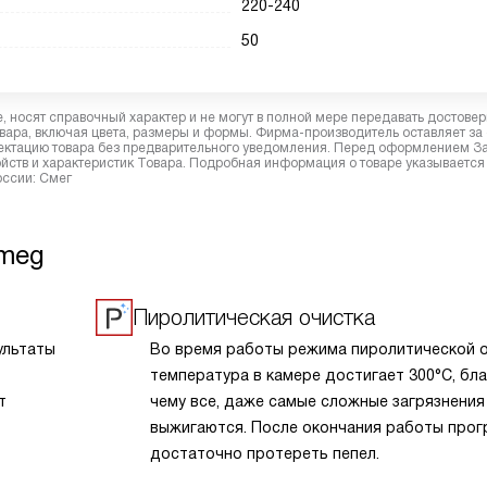
220-240
50
 носят справочный характер и не могут в полной мере передавать достове
вара, включая цвета, размеры и формы. Фирма-производитель оставляет за
лектацию товара без предварительного уведомления. Перед оформлением З
йств и характеристик Товара. Подробная информация о товаре указывается
оссии: Смег
Smeg
Пиролитическая очистка
ультаты
Во время работы режима пиролитической 
температура в камере достигает 300°С, бл
т
чему все, даже самые сложные загрязнения
выжигаются. После окончания работы про
достаточно протереть пепел.