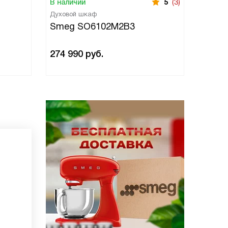
В наличии
5
(3)
В нали
Духовой шкаф
Духово
Smeg SO6102M2B3
Smeg
274 990
руб.
274 9