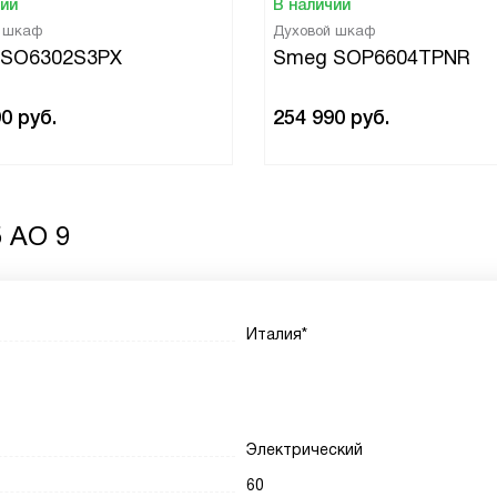
чии
В наличии
й шкаф
Духовой шкаф
 SO6302S3PX
Smeg SOP6604TPNR
90
руб.
254 990
руб.
 AO 9
Италия*
Электрический
60