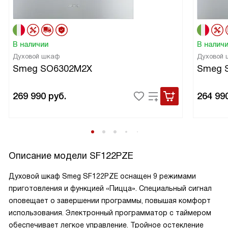
В наличии
В налич
Духовой шкаф
Духовой
Smeg SO6302M2X
Smeg 
269 990
руб.
264 99
Описание модели
SF122PZE
Духовой шкаф Smeg SF122PZE оснащен 9 режимами
приготовления и функцией «Пицца». Специальный сигнал
оповещает о завершении программы, повышая комфорт
использования. Электронный программатор с таймером
обеспечивает легкое управление. Тройное остекление