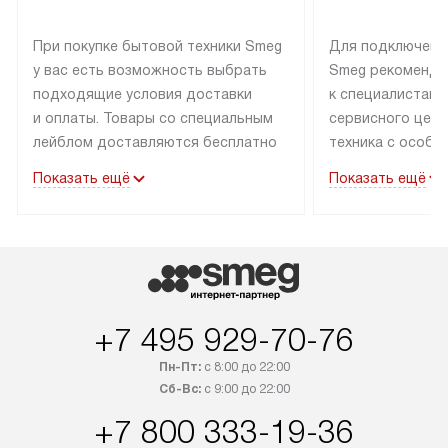
При покупке бытовой техники Smeg
Для подключени
у вас есть возможность выбрать
Smeg рекоменду
подходящие условия доставки
к специалистам 
и оплаты. Товары со специальным
сервисного цент
лейблом доставляются бесплатно
техника с особы
по Москве в пределах МКАД
подключается б
Показать ещё
Показать ещё
до подъезда. Доставка за пределы
коммуникациям. 
МКАД оплачивается
за пределы МКА
дополнительно. Товар, имеющий
взиматься допол
маркировку «в наличии», может
Готовые коммун
быть отправлен покупателю
предполагают н
в течение трех дней. Доставка
установленной р
+7 495 929-70-76
в Санкт-Петербург и другие
подключения к 
регионы осуществляется через
и канализации в
Пн-Пт:
с 8:00 до 22:00
транспортные компании. После
от типа техники
Сб-Вс:
с 9:00 до 22:00
100% предоплаты мы бесплатно
дополнительных 
+7 800 333-19-36
доставляем заказ до офиса
определяется в 