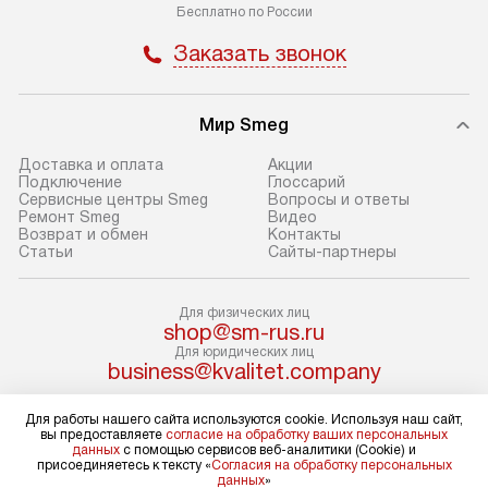
транспортной компании в Москве.
с прайс-листом 
Бесплатно по России
Пожалуйста, уточняйте условия
доступным на са
Заказать звонок
доставки у менеджера при
«Подключение».
оформлении заказа.
Стандартный мо
Мир Smeg
В день, согласованный с вами,
в себя снятие уп
служба доставки привезет
и транспортиров
Доставка и оплата
Акции
упакованный товар до подъезда.
при необходимо
Подключение
Глоссарий
Сервисные центры Smeg
Вопросы и ответы
Если вам необходимо доставить
отдельных часте
Ремонт Smeg
Видео
покупку до двери вашей квартиры
устанавливается
Возврат и обмен
Контакты
Статьи
Сайты-партнеры
или места установки, пожалуйста,
подготовленное
предварительно согласуйте это
по уровню и под
с менеджером. За эту услугу будет
существующим к
Для физических лиц
shop@sm-rus.ru
взиматься дополнительная плата.
После этого пр
Для юридических лиц
Обратите внимание на размеры
запуск и краткая
business@kvalitet.company
товара: например, если габариты
по использовани
холодильника не позволяют
монтаж не включ
Для работы нашего сайта используются cookie. Используя наш сайт,
НАПИСАТЬ РУКОВОДСТВУ
вы предоставляете
согласие на обработку ваших персональных
пронести его через дверной проем,
коммуникаций, 
данных
с помощью сервисов веб-аналитики (Cookie) и
присоединяетесь к тексту «
Согласия на обработку персональных
сотрудники транспортной службы
материалы, уста
Политика конфиденциальности
данных
»