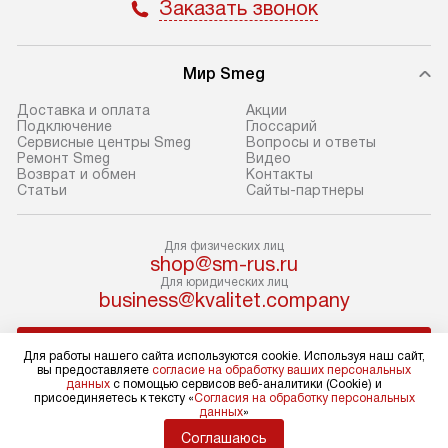
Заказать звонок
Стандартный мо
В день, согласованный с вами,
в себя снятие уп
служба доставки привезет
и транспортиров
Мир Smeg
упакованный товар до подъезда.
при необходимо
Если вам необходимо доставить
отдельных часте
Доставка и оплата
Акции
Подключение
Глоссарий
покупку до двери вашей квартиры
устанавливается
Сервисные центры Smeg
Вопросы и ответы
или места установки, пожалуйста,
подготовленное
Ремонт Smeg
Видео
Возврат и обмен
Контакты
предварительно согласуйте это
по уровню и под
Статьи
Сайты-партнеры
с менеджером. За эту услугу будет
существующим к
взиматься дополнительная плата.
После этого пр
Для физических лиц
Обратите внимание на размеры
запуск и краткая
shop@sm-rus.ru
товара: например, если габариты
по использовани
Для юридических лиц
business@kvalitet.company
холодильника не позволяют
монтаж не включ
пронести его через дверной проем,
коммуникаций, 
НАПИСАТЬ РУКОВОДСТВУ
сотрудники транспортной службы
материалы, уста
Для работы нашего сайта используются cookie. Используя наш сайт,
вы предоставляете
согласие на обработку ваших персональных
не имеют права производить
и перевешивание
данных
с помощью сервисов веб-аналитики (Cookie) и
демонтаж дверцы, ручек или других
Профессиональ
Политика конфиденциальности
присоединяетесь к тексту «
Согласия на обработку персональных
данных
»
Условия продажи
выступающих элементов, так как
и регулярное об
Карта сайта
Соглашаюсь
это может повлечь отказ в ремонте
помогают избеж