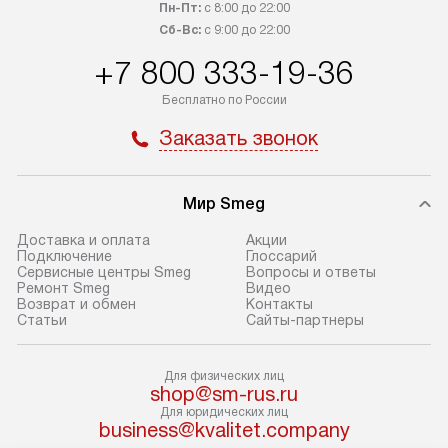
транспортной компании в Москве.
с прайс-листом 
Пн-Пт:
с 8:00 до 22:00
Пожалуйста, уточняйте условия
доступным на са
Сб-Вс:
с 9:00 до 22:00
доставки у менеджера при
«Подключение».
+7 800 333-19-36
оформлении заказа.
Стандартный мо
Бесплатно по России
В день, согласованный с вами,
в себя снятие уп
Заказать звонок
служба доставки привезет
и транспортиров
упакованный товар до подъезда.
при необходимо
Если вам необходимо доставить
отдельных часте
Мир Smeg
покупку до двери вашей квартиры
устанавливается
или места установки, пожалуйста,
подготовленное
Доставка и оплата
Акции
Подключение
Глоссарий
предварительно согласуйте это
по уровню и под
Сервисные центры Smeg
Вопросы и ответы
с менеджером. За эту услугу будет
существующим к
Ремонт Smeg
Видео
Возврат и обмен
Контакты
взиматься дополнительная плата.
После этого пр
Статьи
Сайты-партнеры
Обратите внимание на размеры
запуск и краткая
товара: например, если габариты
по использовани
холодильника не позволяют
монтаж не включ
Для физических лиц
shop@sm-rus.ru
пронести его через дверной проем,
коммуникаций, 
Для юридических лиц
сотрудники транспортной службы
материалы, уста
business@kvalitet.company