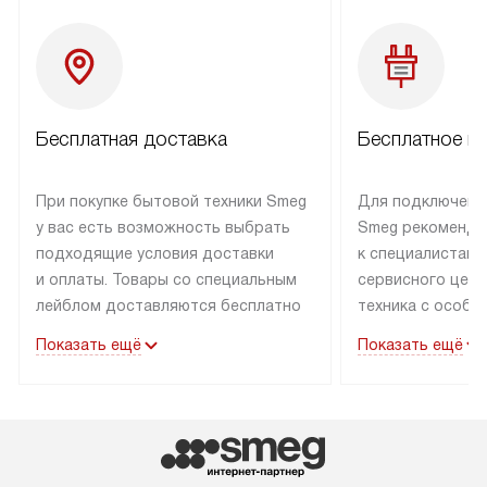
Бесплатная доставка
Бесплатное п
При покупке бытовой техники Smeg
Для подключени
у вас есть возможность выбрать
Smeg рекоменду
подходящие условия доставки
к специалистам 
и оплаты. Товары со специальным
сервисного цент
лейблом доставляются бесплатно
техника с особы
по Москве в пределах МКАД
подключается б
Показать ещё
Показать ещё
до подъезда. Доставка за пределы
коммуникациям. 
МКАД оплачивается
за пределы МКА
дополнительно. Товар, имеющий
взиматься допол
маркировку «в наличии», может
Готовые коммун
быть отправлен покупателю
предполагают н