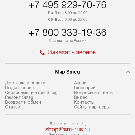
+7 495 929-70-76
в Санкт-Петербург и другие
подключения к 
регионы осуществляется через
и канализации в
Пн-Пт:
с 8:00 до 22:00
транспортные компании. После
от типа техники
Сб-Вс:
с 9:00 до 22:00
100% предоплаты мы бесплатно
дополнительных 
+7 800 333-19-36
доставляем заказ до офиса
определяется в 
транспортной компании в Москве.
с прайс-листом 
Бесплатно по России
Пожалуйста, уточняйте условия
доступным на са
Заказать звонок
доставки у менеджера при
«Подключение».
оформлении заказа.
Стандартный мо
Мир Smeg
В день, согласованный с вами,
в себя снятие уп
служба доставки привезет
и транспортиров
Доставка и оплата
Акции
упакованный товар до подъезда.
при необходимо
Подключение
Глоссарий
Сервисные центры Smeg
Вопросы и ответы
Если вам необходимо доставить
отдельных часте
Ремонт Smeg
Видео
покупку до двери вашей квартиры
устанавливается
Возврат и обмен
Контакты
Статьи
Сайты-партнеры
или места установки, пожалуйста,
подготовленное
предварительно согласуйте это
по уровню и под
с менеджером. За эту услугу будет
существующим к
Для физических лиц
shop@sm-rus.ru
взиматься дополнительная плата.
После этого пр
Для юридических лиц