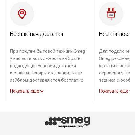
Бесплатная доставка
Бесплатное п
При покупке бытовой техники Smeg
Для подключени
у вас есть возможность выбрать
Smeg рекоменду
подходящие условия доставки
к специалистам 
и оплаты. Товары со специальным
сервисного цент
лейблом доставляются бесплатно
техника с особы
по Москве в пределах МКАД
подключается б
Показать ещё
Показать ещё
до подъезда. Доставка за пределы
коммуникациям. 
МКАД оплачивается
за пределы МКА
дополнительно. Товар, имеющий
взиматься допол
маркировку «в наличии», может
Готовые коммун
быть отправлен покупателю
предполагают н
в течение трех дней. Доставка
установленной р