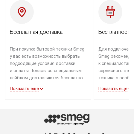
Бесплатная доставка
Бесплатное п
При покупке бытовой техники Smeg
Для подключени
у вас есть возможность выбрать
Smeg рекоменду
подходящие условия доставки
к специалистам 
и оплаты. Товары со специальным
сервисного цент
лейблом доставляются бесплатно
техника с особы
по Москве в пределах МКАД
подключается б
Показать ещё
Показать ещё
до подъезда. Доставка за пределы
коммуникациям. 
МКАД оплачивается
за пределы МКА
дополнительно. Товар, имеющий
взиматься допол
маркировку «в наличии», может
Готовые коммун
быть отправлен покупателю
предполагают н
в течение трех дней. Доставка
установленной р