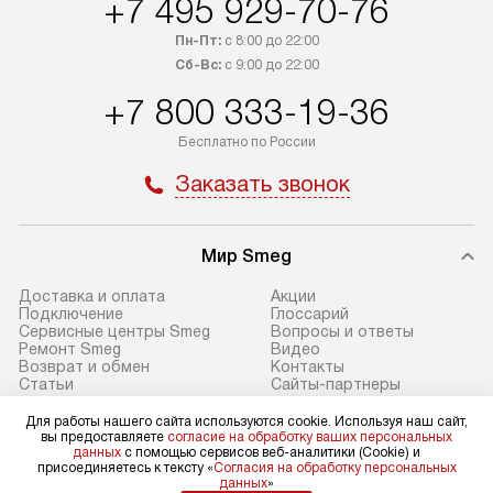
+7 495 929-70-76
в Санкт-Петербург и другие
подключения к 
регионы осуществляется через
и канализации в
Пн-Пт:
с 8:00 до 22:00
транспортные компании. После
от типа техники
Сб-Вс:
с 9:00 до 22:00
100% предоплаты мы бесплатно
дополнительных 
+7 800 333-19-36
доставляем заказ до офиса
определяется в 
транспортной компании в Москве.
с прайс-листом 
Бесплатно по России
Пожалуйста, уточняйте условия
доступным на са
Заказать звонок
доставки у менеджера при
«Подключение».
оформлении заказа.
Стандартный мо
Мир Smeg
В день, согласованный с вами,
в себя снятие уп
служба доставки привезет
и транспортиров
Доставка и оплата
Акции
упакованный товар до подъезда.
при необходимо
Подключение
Глоссарий
Сервисные центры Smeg
Вопросы и ответы
Если вам необходимо доставить
отдельных часте
Ремонт Smeg
Видео
покупку до двери вашей квартиры
устанавливается
Возврат и обмен
Контакты
Статьи
Сайты-партнеры
или места установки, пожалуйста,
подготовленное
предварительно согласуйте это
по уровню и под
Для работы нашего сайта используются cookie. Используя наш сайт,
вы предоставляете
согласие на обработку ваших персональных
с менеджером. За эту услугу будет
существующим к
Для физических лиц
данных
с помощью сервисов веб-аналитики (Cookie) и
shop@sm-rus.ru
присоединяетесь к тексту «
Согласия на обработку персональных
взиматься дополнительная плата.
После этого пр
данных
»
Для юридических лиц