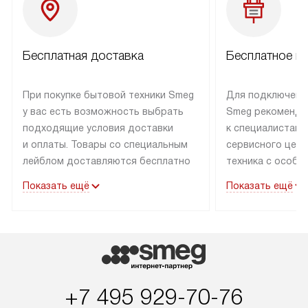
Бесплатная доставка
Бесплатное п
При покупке бытовой техники Smeg
Для подключени
у вас есть возможность выбрать
Smeg рекоменду
подходящие условия доставки
к специалистам 
и оплаты. Товары со специальным
сервисного цент
лейблом доставляются бесплатно
техника с особы
по Москве в пределах МКАД
подключается б
Показать ещё
Показать ещё
до подъезда. Доставка за пределы
коммуникациям. 
МКАД оплачивается
за пределы МКА
дополнительно. Товар, имеющий
взиматься допол
маркировку «в наличии», может
Готовые коммун
быть отправлен покупателю
предполагают н
в течение трех дней. Доставка
установленной р
+7 495 929-70-76
в Санкт-Петербург и другие
подключения к 