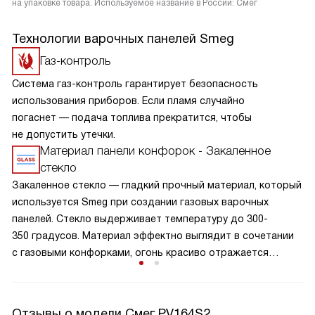
на упаковке товара. Используемое название в России: Смег
Технологии варочных панелей Smeg
Газ-контроль
Система газ-контроль гарантирует безопасность
использования приборов. Если пламя случайно
погаснет — подача топлива прекратится, чтобы
не допустить утечки.
Материал панели конфорок - Закаленное
стекло
Закаленное стекло — гладкий прочный материал, который
используется Smeg при создании газовых варочных
панелей. Стекло выдерживает температуру до 300-
350 градусов. Материал эффектно выглядит в сочетании
с газовыми конфорками, огонь красиво отражается
в стекле и часто используется дизайнерами. Гладкость
и непористость облегчает уход за поверхностью.
Отзывы о модели Смег PV164S2