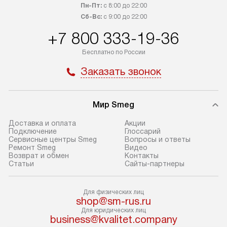
регионы осуществляется через
и канализации в
Пн-Пт:
с 8:00 до 22:00
транспортные компании. После
от типа техники
Сб-Вс:
с 9:00 до 22:00
100% предоплаты мы бесплатно
дополнительных 
+7 800 333-19-36
доставляем заказ до офиса
определяется в 
транспортной компании в Москве.
с прайс-листом 
Бесплатно по России
Пожалуйста, уточняйте условия
доступным на са
Заказать звонок
доставки у менеджера при
«Подключение».
оформлении заказа.
Стандартный мо
Мир Smeg
В день, согласованный с вами,
в себя снятие уп
служба доставки привезет
и транспортиров
Доставка и оплата
Акции
упакованный товар до подъезда.
при необходимо
Подключение
Глоссарий
Сервисные центры Smeg
Вопросы и ответы
Если вам необходимо доставить
отдельных часте
Ремонт Smeg
Видео
покупку до двери вашей квартиры
устанавливается
Возврат и обмен
Контакты
Статьи
Сайты-партнеры
или места установки, пожалуйста,
подготовленное
предварительно согласуйте это
по уровню и под
с менеджером. За эту услугу будет
существующим к
Для физических лиц
shop@sm-rus.ru
взиматься дополнительная плата.
После этого пр
Для юридических лиц
Обратите внимание на размеры
запуск и краткая
business@kvalitet.company