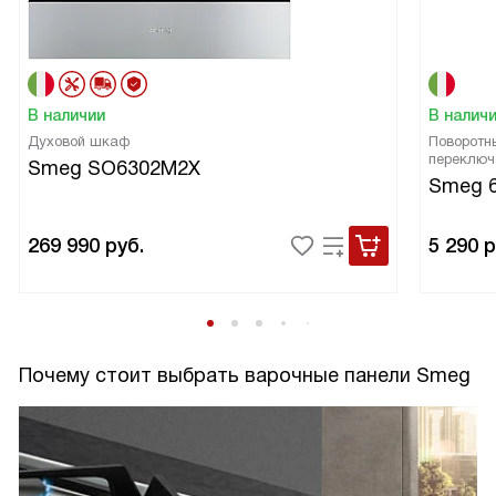
В наличии
В налич
Духовой шкаф
Поворотн
переключ
Smeg SO6302M2X
Smeg 
269 990
руб.
5 290
р
Почему стоит выбрать варочные панели Smeg