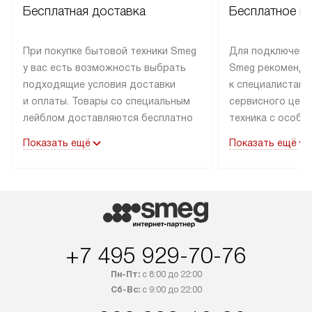
Бесплатная доставка
Бесплатное п
При покупке бытовой техники Smeg
Для подключени
у вас есть возможность выбрать
Smeg рекоменду
подходящие условия доставки
к специалистам 
и оплаты. Товары со специальным
сервисного цент
лейблом доставляются бесплатно
техника с особы
по Москве в пределах МКАД
подключается б
Показать ещё
Показать ещё
до подъезда. Доставка за пределы
коммуникациям. 
МКАД оплачивается
за пределы МКА
дополнительно. Товар, имеющий
взиматься допол
маркировку «в наличии», может
Готовые коммун
быть отправлен покупателю
предполагают н
в течение трех дней. Доставка
установленной р
+7 495 929-70-76
в Санкт-Петербург и другие
подключения к 
регионы осуществляется через
и канализации в
Пн-Пт:
с 8:00 до 22:00
транспортные компании. После
от типа техники
Сб-Вс:
с 9:00 до 22:00
100% предоплаты мы бесплатно
дополнительных 