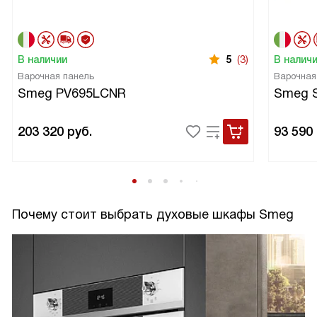
В наличии
5
(3)
В налич
Варочная панель
Варочная
Smeg PV695LCNR
Smeg 
203 320
руб.
93 590
Почему стоит выбрать духовые шкафы Smeg