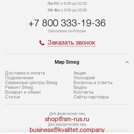
регионы осуществляется через
и канализации в
Пн-Пт:
с 8:00 до 22:00
транспортные компании. После
от типа техники
Сб-Вс:
с 9:00 до 22:00
100% предоплаты мы бесплатно
дополнительных 
+7 800 333-19-36
доставляем заказ до офиса
определяется в 
транспортной компании в Москве.
с прайс-листом 
Бесплатно по России
Пожалуйста, уточняйте условия
доступным на са
Заказать звонок
доставки у менеджера при
«Подключение».
оформлении заказа.
Стандартный мо
Мир Smeg
В день, согласованный с вами,
в себя снятие уп
служба доставки привезет
и транспортиров
Доставка и оплата
Акции
упакованный товар до подъезда.
при необходимо
Подключение
Глоссарий
Сервисные центры Smeg
Вопросы и ответы
Если вам необходимо доставить
отдельных часте
Ремонт Smeg
Видео
покупку до двери вашей квартиры
устанавливается
Возврат и обмен
Контакты
Статьи
Сайты-партнеры
или места установки, пожалуйста,
подготовленное
предварительно согласуйте это
по уровню и под
с менеджером. За эту услугу будет
существующим к
Для физических лиц
shop@sm-rus.ru
взиматься дополнительная плата.
После этого пр
Для юридических лиц
Обратите внимание на размеры
запуск и краткая
business@kvalitet.company