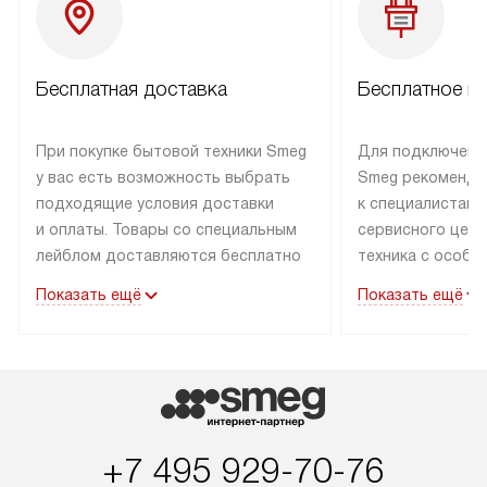
Бесплатная доставка
Бесплатное п
При покупке бытовой техники Smeg
Для подключени
у вас есть возможность выбрать
Smeg рекоменду
подходящие условия доставки
к специалистам 
и оплаты. Товары со специальным
сервисного цент
лейблом доставляются бесплатно
техника с особы
по Москве в пределах МКАД
подключается б
Показать ещё
Показать ещё
до подъезда. Доставка за пределы
коммуникациям. 
МКАД оплачивается
за пределы МКА
дополнительно. Товар, имеющий
взиматься допол
маркировку «в наличии», может
Готовые коммун
быть отправлен покупателю
предполагают н
в течение трех дней. Доставка
установленной р
+7 495 929-70-76
в Санкт-Петербург и другие
подключения к 