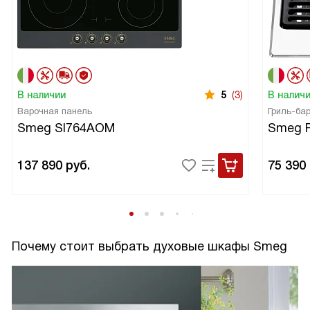
В наличии
5
(3)
В налич
Варочная панель
Гриль-ба
Smeg SI764AOM
Smeg 
137 890
руб.
75 390
Почему стоит выбрать духовые шкафы Smeg