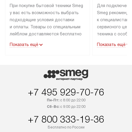
При покупке бытовой техники Smeg
Для подключени
у вас есть возможность выбрать
Smeg рекоменду
подходящие условия доставки
к специалистам 
и оплаты. Товары со специальным
сервисного цент
лейблом доставляются бесплатно
техника с особы
по Москве в пределах МКАД
подключается б
Показать ещё
Показать ещё
до подъезда. Доставка за пределы
коммуникациям. 
МКАД оплачивается
за пределы МКА
дополнительно. Товар, имеющий
взиматься допол
маркировку «в наличии», может
Готовые коммун
быть отправлен покупателю
предполагают н
в течение трех дней. Доставка
установленной р
+7 495 929-70-76
в Санкт-Петербург и другие
подключения к 
регионы осуществляется через
и канализации в
Пн-Пт:
с 8:00 до 22:00
транспортные компании. После
от типа техники
Сб-Вс:
с 9:00 до 22:00
100% предоплаты мы бесплатно
дополнительных 
+7 800 333-19-36
доставляем заказ до офиса
определяется в 
транспортной компании в Москве.
с прайс-листом 
Бесплатно по России