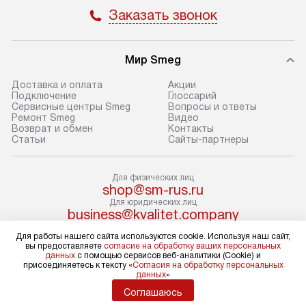
Пожалуйста, уточняйте условия
доступным на са
Заказать звонок
доставки у менеджера при
«Подключение».
оформлении заказа.
Стандартный мо
Мир Smeg
В день, согласованный с вами,
в себя снятие уп
служба доставки привезет
и транспортиров
Доставка и оплата
Акции
упакованный товар до подъезда.
при необходимо
Подключение
Глоссарий
Сервисные центры Smeg
Вопросы и ответы
Если вам необходимо доставить
отдельных часте
Ремонт Smeg
Видео
покупку до двери вашей квартиры
устанавливается
Возврат и обмен
Контакты
Статьи
Сайты-партнеры
или места установки, пожалуйста,
подготовленное
предварительно согласуйте это
по уровню и под
с менеджером. За эту услугу будет
существующим к
Для физических лиц
shop@sm-rus.ru
взиматься дополнительная плата.
После этого пр
Для юридических лиц
Обратите внимание на размеры
запуск и краткая
business@kvalitet.company
товара: например, если габариты
по использовани
Для работы нашего сайта используются cookie. Используя наш сайт,
холодильника не позволяют
монтаж не включ
НАПИСАТЬ РУКОВОДСТВУ
вы предоставляете
согласие на обработку ваших персональных
данных
с помощью сервисов веб-аналитики (Cookie) и
пронести его через дверной проем,
коммуникаций, 
присоединяетесь к тексту «
Согласия на обработку персональных
данных
»
сотрудники транспортной службы
материалы, уста
Политика конфиденциальности
не имеют права производить
и перевешивание
Соглашаюсь
Условия продажи