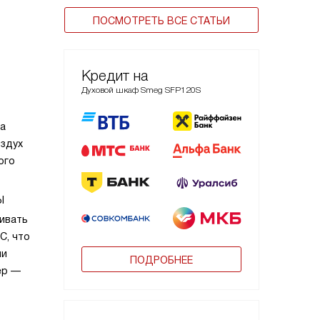
ПОСМОТРЕТЬ ВСЕ СТАТЬИ
Кредит на
Духовой шкаф Smeg SFP120S
са
оздух
ого
ы
ивать
С, что
ли
ПОДРОБНЕЕ
ер —