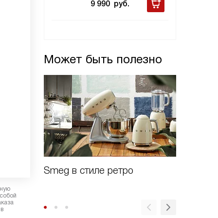
9 990
руб.
Может быть полезно
Smeg в стиле ретро
Духовы
Linea
рную
 собой
аказа
 в