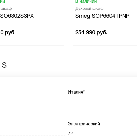
чии
В наличии
й шкаф
Духовой шкаф
 SO6302S3PX
Smeg SOP6604TPNR
90
руб.
254 990
руб.
 S
Италия*
Электрический
72