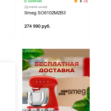
В наличии
5
(3)
В нали
Духовой шкаф
Духово
Smeg SO6102M2B3
Smeg
274 990
руб.
274 9