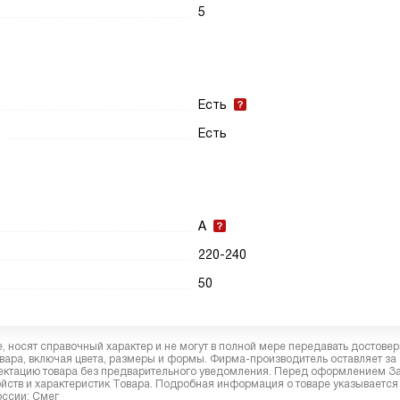
5
Есть
Есть
A
220-240
50
 носят справочный характер и не могут в полной мере передавать достове
вара, включая цвета, размеры и формы. Фирма-производитель оставляет за
лектацию товара без предварительного уведомления. Перед оформлением З
йств и характеристик Товара. Подробная информация о товаре указывается
оссии: Смег